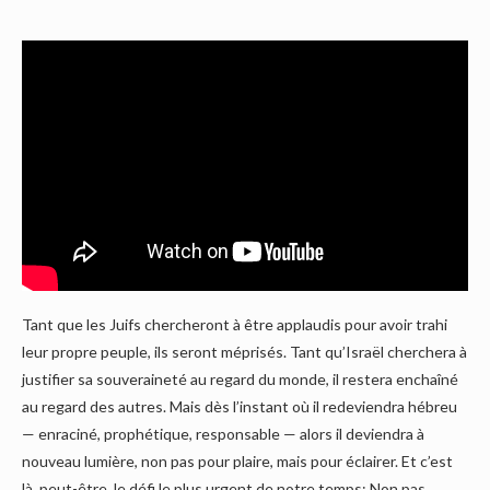
Tant que les Juifs chercheront à être applaudis pour avoir trahi
leur propre peuple, ils seront méprisés. Tant qu’Israël cherchera à
justifier sa souveraineté au regard du monde, il restera enchaîné
au regard des autres. Mais dès l’instant où il redeviendra hébreu
— enraciné, prophétique, responsable — alors il deviendra à
nouveau lumière, non pas pour plaire, mais pour éclairer. Et c’est
là, peut-être, le défi le plus urgent de notre temps: Non pas