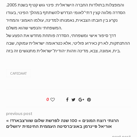
והמפצלות בתולדות החברה הישראלית: פינוי גוש קטיף בשנת 2005.
הסדרה מלווה קצין דתי־לאומי הנדרש להשתתף במהלך הפינוי, בעודו
נקרע בין חובתו הצבאית, נאמנותו למדינה, עולמו האמוני והמחיר
המשפחתי והנפשי שהוא משלם.
דרך סיפור אישי ומשפחתי, הסדרה פותחת מחדש את הפצע של
ההתנתקות, לא רק כאירוע פוליטי, אלא כטראומה ישראלית עמוקה, שבה
בית, אמונה, צבא, מדינה וזהות יהודית־ישראלית מתנגשים זה בזה.
CAFEDAAT
0
previous post
« הרגתי רוצח המונים » 100 שנה לפרשת שלום שוורצבארד!
אוריאל פיינרמן באוניברסיטה העממית החינמית ירושלים
next post