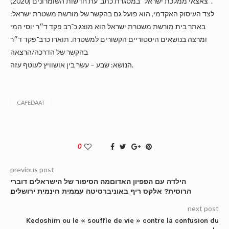
“צאצאי ממלכת ישראל” במסגרת כתב־עת חדשות השומרונים (2020).
לצד העיסוק האקדמי, הוא פועל גם בהקשר של מורשת משטרת ישראל:
באתר בית מורשת משטרת ישראל הוא מוצג כ־רב פקד ד״ר יוסי המי
ומרצה בנושאים היסטוריים הקשורים למשטרה. תוארו כרב־פקד ד״ר
בהקשר של הדרכה/הרצאה
הנושא: שבע – עשר בין אושוויץ לעוטף עזה.
CAFEDAAT
0
previous post
הילדה עם הפפיון האדוםמה הסיפור של הישראלים דוברי
הרוסית? אלקס ריף באוניברסיטה עממית חינמית ירושלים
next post
Kedoshim ou le « souffle de vie » contre la confusion du