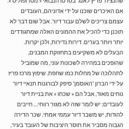
שהנציח ‘פריץ לאנג’ בסרטו הנבואי « מטרופוליס ».
אם האיכרים שוכנו על ידי אדוניהם, העובדים
עצמם צריכים לשלם עבור דיור. אבל שום דבר לא
תוכנן כדי להכיל את ההמונים האלה שמתגודדים
יותר ויותר בערים. דירות נדירות, ולכן יקרות.
הבעלים לא משקיעים בתחזוקת המבנים,
שהופכים במהירה לשכונות עוני, מה שמוביל
לתהלוכה של מחלות כמו שחפת. שיפוץ מרכז פריז
על ידי הברון ‘האוסמן’ סיפק לבורגנות תנאיי דיור
נוחים מאוד, אבל הם « שכחו » את בניית דיור
לעובדים: יש לומר שזה לא מגזר רווחי… חייבים
להודות, יש משבר דיור עממי אמתי. שכר הדירה
הגבוה מסביר את חוסר היציבות של העובד בעיר,