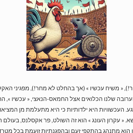
ר!), « משיח עכשיו » (אך בהחלט לא מחר!), מפגיני האק
ערובה שלנו הכלואים אצל החמאס-הנאצי, « עכשיו », החב
גע. העכשוויות היא ילדותיות כי היא מתעלמת מן המציא
 « עקרון העונג » הוא זה השולט, פר אקסלנס, בעולם הי
ן הוא מתנהג בהתקפי זעם ובהפגנתיות זועמת בכל מטרד 