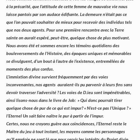
à la précarité, que l’attitude de cette femme de mauvaise vie nous
laisse pantois par son audace édifiante. La demeure n’était pas ce
que l’on pouvait souhaiter de mieux pour recevoir des individus tels
que nos deux agents. Pour une première rencontre avec la Terre
sainte on aurait espéré, peut-être, quelque chose de plus motivant.
Nous avons été et sommes encore les témoins quotidiens des
bouleversements de l’Histoire, des époques uniques et mémorables
se divulguent, d’un bout à l’autre de l’existence, entremêlées de
moments des plus confus.
L’immixtion divine survient fréquemment par des voies
inconvenantes, nos agents auraient-ils pu parvenir à leurs fins sans
devoir traverser l’adversité ? Les voies de D.ieu sont impénétrables,
ainsi lisons-nous dans le livre de Job: » Qui donc pourrait tirer
quelque chose de pur de ce qui est impur? « N’est-ce pas l’Unique ? »
l’Eternel Un sait faire naître le pur à partir de l’impur.
Certes, nous ne croyons guère aux coïncidences, l’Eternel reste le
Maitre du jeu à tout instant, les moyens comme les personnages
qu’Il emploie ne sont là que pour servir les intérêts du Projet divin.