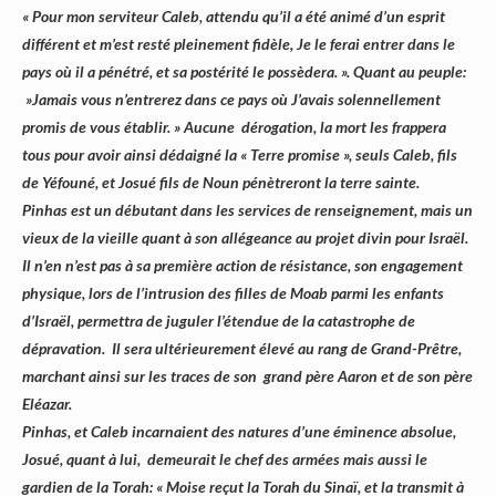
« Pour mon serviteur Caleb, attendu qu’il a été animé d’un esprit
différent et m’est resté pleinement fidèle, Je le ferai entrer dans le
pays où il a pénétré, et sa postérité le possèdera. ». Quant au peuple:
»Jamais vous n’entrerez dans ce pays où J’avais solennellement
promis de vous établir. » Aucune dérogation, la mort les frappera
tous pour avoir ainsi dédaigné la « Terre promise », seuls Caleb, fils
de Yéfouné, et Josué fils de Noun pénètreront la terre sainte.
Pinhas est un débutant dans les services de renseignement, mais un
vieux de la vieille quant à son allégeance au projet divin pour Israël.
Il n’en n’est pas à sa première action de résistance, son engagement
physique, lors de l’intrusion des filles de Moab parmi les enfants
d’Israël, permettra de juguler l’étendue de la catastrophe de
dépravation. Il sera ultérieurement élevé au rang de Grand-Prêtre,
marchant ainsi sur les traces de son grand père Aaron et de son père
Eléazar.
Pinhas, et Caleb incarnaient des natures d’une éminence absolue,
Josué, quant à lui, demeurait le chef des armées mais aussi le
gardien de la Torah: « Moise reçut la Torah du Sinaï, et la transmit à