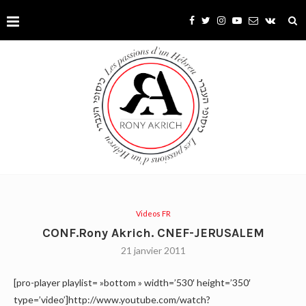
Videos FR
CONF.Rony Akrich. CNEF-JERUSALEM
21 janvier 2011
[pro-player playlist= »bottom » width=’530′ height=’350′
type=’video’]http://www.youtube.com/watch?