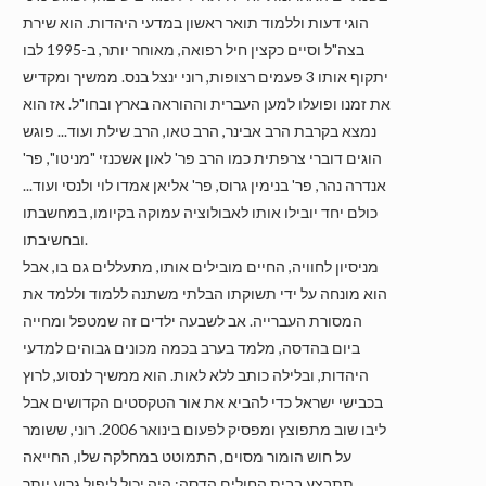
הוגי דעות וללמוד תואר ראשון במדעי היהדות. הוא שירת
בצה"ל וסיים כקצין חיל רפואה, מאוחר יותר, ב-1995 לבו
יתקוף אותו 3 פעמים רצופות, רוני ינצל בנס. ממשיך ומקדיש
את זמנו ופועלו למען העברית וההוראה בארץ ובחו"ל. אז הוא
נמצא בקרבת הרב אבינר, הרב טאו, הרב שילת ועוד... פוגש
הוגים דוברי צרפתית כמו הרב פר' לאון אשכנזי "מניטו", פר'
אנדרה נהר, פר' בנימין גרוס, פר' אליאן אמדו לוי ולנסי ועוד...
כולם יחד יובילו אותו לאבולוציה עמוקה בקיומו, במחשבתו
ובחשיבתו.
מניסיון לחוויה, החיים מובילים אותו, מתעללים גם בו, אבל
הוא מונחה על ידי תשוקתו הבלתי משתנה ללמוד וללמד את
המסורת העברייה. אב לשבעה ילדים זה שמטפל ומחייה
ביום בהדסה, מלמד בערב בכמה מכונים גבוהים למדעי
היהדות, ובלילה כותב ללא לאות. הוא ממשיך לנסוע, לרוץ
בכבישי ישראל כדי להביא את אור הטקסטים הקדושים אבל
ליבו שוב מתפוצץ ומפסיק לפעום בינואר 2006. רוני, ששומר
על חוש הומור מסוים, התמוטט במחלקה שלו, החייאה
תתבצע בבית החולים הדסה; היה יכול ליפול גרוע יותר.