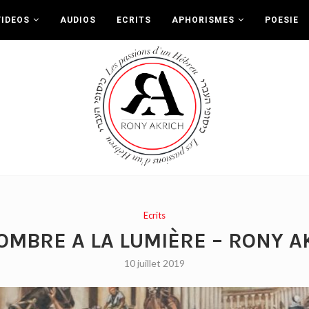
VIDEOS
AUDIOS
ECRITS
APHORISMES
POESIE
Ecrits
’OMBRE A LA LUMIÈRE – RONY A
10 juillet 2019