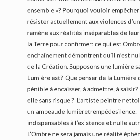
ensemble »? Pourquoi vouloir empêcher
résister actuellement aux violences d’u
ramène aux réalités inséparables de leu
la Terre pour confirmer: ce qui est Omb
enchaînement démontrent qu’il n’est nul
de la Création. Supposons une lumière s
Lumière est? Que penser de la Lumière 
pénible à encaisser, à admettre, à saisir
elle sans risque ? L’artiste peintre netto
unlambeaude lumièretrempédesilence. N
indispensables à l’existence et nulle autr
L’Ombre ne sera jamais une réalité éphém