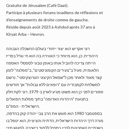
Gratuite de Jérusalem (Café Daat).
Participe à plusieurs forums israéliens de réflexions et
d'enseignements de droite comme de gauche.
Réside depuis août 2023 à Ashdod après 37 ans à
Kiryat Arba – Hevron.
רוני אקריש הוא יצור ייחודי בעולם ההשכלה הגבוהה
היהודית. כן, הוא מיוחד כי האווירה בה הוא חי וגדל בפריז
הייתה צריכה להוביל אותו באופן טבעי לספסלי האספה
הלאומית, פעיל ב"צעירים הקומוניסטים", ב"מפלגה" לזמן
קצר מאוד ולאחר מכן ל"שמאל הקיצוני הטרוצקיסטי". נרשם
למשלחת לקמבודיה עם "רופאים ללא גבולות" אך חודשים
ספורים לפני כן הוא פשוט מגיע לארץ ב-1979. רוני לקח חלק
בתנועת "היהדות האדומה" בתוך מפלגת הפועלים
הישראלית - המפ"ם.
בספטמבר 1980 הוא פוגש את הרב צבי יהודה קוק בהדסה,
מורה דרך היהדות הישראלית, הדתית והציונית, הוא יטפל בו
בשנתיים האחרונות לחייו ויתחיל ללמוד בישיבה, לפגוש מיני