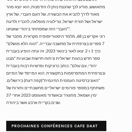
מתאושש, מודע לכך שהנצח נותן לו הזדמנות, הוא יוצא מהר
מאוד לדרך להביא את הבשורה, של העם העברי, של ארץ
ישראל ושל תורת ישראל, טרילוגיה מופלאה, להכריז ולדעת
"העברי הזה שמסתתר ביהודי שאנחנו".
רוני אקריש בן 68, מלמד היסטוריוסופיה מקראית. מחבר של
7 ספרים בצרפתית על מחשבה עברייה. "הווה הלא מושלם"
כרך 1 ו-2 יצאו לאור בינואר 2023. זה עתה הופיע בעברית
ספר חדש בהגות ישראלית וניתוח חדשות שבועיות "מבט
יהודי, עם עולם". כותב כרוניקות ופרשיות רבות בעברית
ובצרפתית המתפרסמות בתקשורת. הוא המייסד של המיזם
"האוניברסיטה העממית החינמית"(קפה דעת) בירושלים.
משתתף במספר פורומים ישראליים מחשבתיים ותורות של
ימין ושמאל. מתגורר ובאשדוד מאוגוסט 2023 אחרי 37
שנים בקריית ארבע אשר ביהודה.
PROCHAINES CONFÉRENCES CAFE DAAT