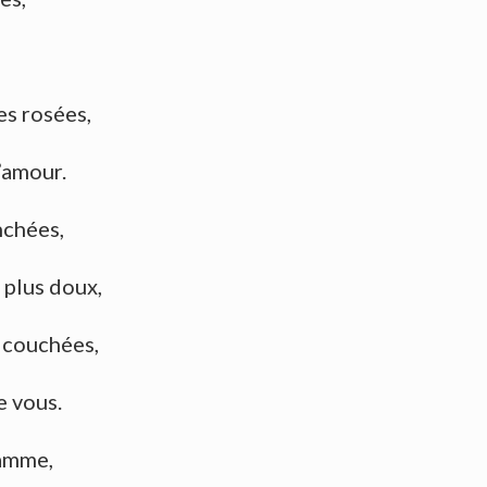
es rosées,
’amour.
nchées,
plus doux,
 couchées,
e vous.
lamme,