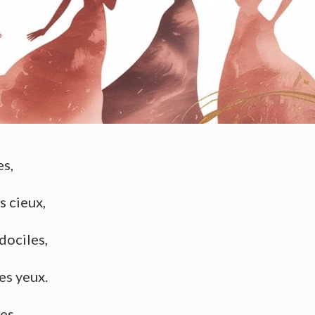
es,
s cieux,
dociles,
es yeux.
es,