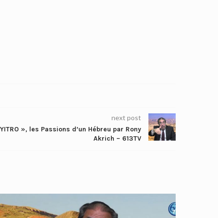
next post
YITRO », les Passions d’un Hébreu par Rony
Akrich – 613TV