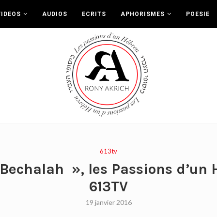
VIDEOS
AUDIOS
ECRITS
APHORISMES
POESIE
613tv
Bechalah », les Passions d’un 
613TV
19 janvier 2016