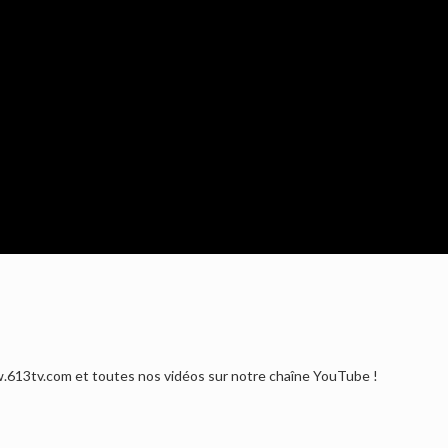
.613tv.com et toutes nos vidéos sur notre chaîne YouTube !