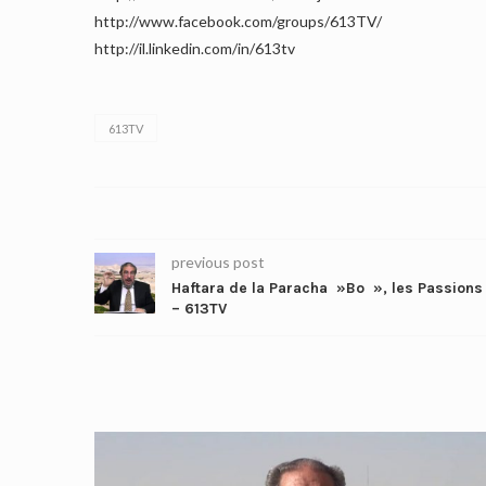
http://www.facebook.com/groups/613TV/
http://il.linkedin.com/in/613tv
613TV
previous post
Haftara de la Paracha »Bo », les Passions
– 613TV