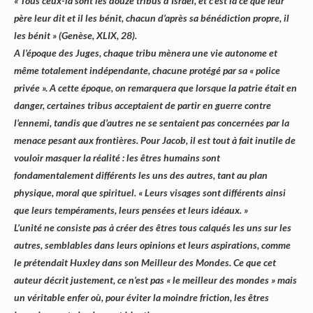
« Tous ceux-là sont les douze tribus d’Israël, et c’est là ce que leur
père leur dit et il les bénit, chacun d’après sa bénédiction propre, il
les bénit » (Genèse, XLIX, 28).
A l’époque des Juges, chaque tribu mènera une vie autonome et
même totalement indépendante, chacune protégé par sa « police
privée ». A cette époque, on remarquera que lorsque la patrie était en
danger, certaines tribus acceptaient de partir en guerre contre
l’ennemi, tandis que d’autres ne se sentaient pas concernées par la
menace pesant aux frontières. Pour Jacob, il est tout à fait inutile de
vouloir masquer la réalité : les êtres humains sont
fondamentalement différents les uns des autres, tant au plan
physique, moral que spirituel. « Leurs visages sont différents ainsi
que leurs tempéraments, leurs pensées et leurs idéaux. »
L’unité ne consiste pas à créer des êtres tous calqués les uns sur les
autres, semblables dans leurs opinions et leurs aspirations, comme
le prétendait Huxley dans son Meilleur des Mondes. Ce que cet
auteur décrit justement, ce n’est pas « le meilleur des mondes » mais
un véritable enfer où, pour éviter la moindre friction, les êtres