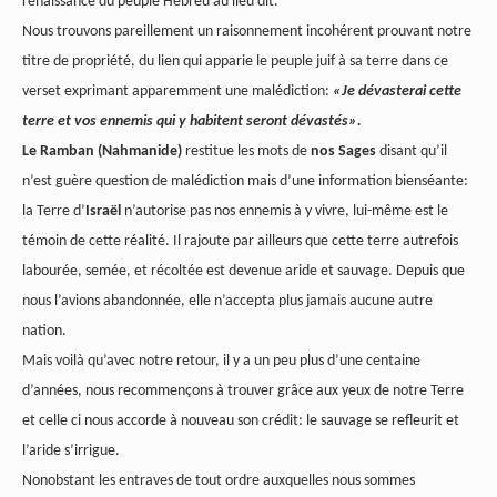
renaissance du peuple Hébreu au lieu dit.
Nous trouvons pareillement un raisonnement incohérent prouvant notre
titre de propriété, du lien qui apparie le peuple juif à sa terre dans ce
verset exprimant apparemment une malédiction:
«Je dévasterai cette
terre et vos ennemis qui y habitent seront dévastés».
Le Ramban (Nahmanide)
restitue les mots de
nos Sages
disant qu’il
n’est guère question de malédiction mais d’une information bienséante:
la Terre d’
Israël
n’autorise pas nos ennemis à y vivre, lui-même est le
témoin de cette réalité. Il rajoute par ailleurs que cette terre autrefois
labourée, semée, et récoltée est devenue aride et sauvage. Depuis que
nous l’avions abandonnée, elle n’accepta plus jamais aucune autre
nation.
Mais voilà qu’avec notre retour, il y a un peu plus d’une centaine
d’années, nous recommençons à trouver grâce aux yeux de notre Terre
et celle ci nous accorde à nouveau son crédit: le sauvage se refleurit et
l’aride s’irrigue.
Nonobstant les entraves de tout ordre auxquelles nous sommes