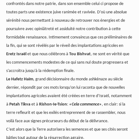
confrontés dans notre patrie, dans son ensemble celui ci propose de
toutes parts une existence juive ranimée et ravivée. D’où une absolue
sérénité nous permettant à nouveau de retrouver nos énergies et de
poursuivre avec opiniâtreté et assiduité notre contribution à cette
formidable renaissance. Intimement convaincus que ces préliminaires de
la fin, qui se sont révélés par le réveil des implantations agricoles en
Eretz Israël
et que nous célébrons à
Tou Bishvat
, ne sont en vérité que
les commencements modestes de ce qui sans nul doute progressera et
s’accroitra jusqu’à la rédemption finale.
Le Hafetz Haïm
, grand décisionnaire du monde ashkénaze au siècle
dernier, répondit par ces mots lorsqu’on lui raconta que de nouvelles
implantations agricoles avaient été créées en terre d’Israël, notamment
à
Petah Tikva
et à
Rishon-Ie-Tsion
:
«Cela commence»
, en clair: si la
terre refleurit et que les exilés entreprennent de se rassembler, nous
voilà face aux signes précurseurs du début de la délivrance.
C’est alors que la Terre autorisera les semences et que ses cités seront
bâties tout autour de la résurrection agraire.