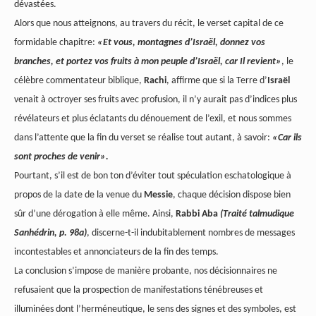
dévastées.
Alors que nous atteignons, au travers du récit, le verset capital de ce
formidable chapitre:
«Et vous, montagnes d’Israël, donnez vos
branches, et portez vos fruits à mon peuple d’Israël, car Il revient»
, le
célèbre commentateur biblique,
Rachi
, affirme que si la Terre d’
Israël
venait à octroyer ses fruits avec profusion, il n’y aurait pas d’indices plus
révélateurs et plus éclatants du dénouement de l’exil, et nous sommes
dans l’attente que la fin du verset se réalise tout autant, à savoir:
«Car ils
sont proches de venir».
Pourtant, s’il est de bon ton d’éviter tout spéculation eschatologique à
propos de la date de la venue du
Messie
, chaque décision dispose bien
sûr d’une dérogation à elle même. Ainsi,
Rabbi Aba
(Traité talmudique
Sanhédrin, p. 98a)
, discerne-t-il indubitablement nombres de messages
incontestables et annonciateurs de la fin des temps.
La conclusion s’impose de manière probante, nos décisionnaires ne
refusaient que la prospection de manifestations ténébreuses et
illuminées dont l’herméneutique, le sens des signes et des symboles, est