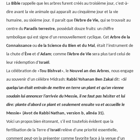
La
Bible
rappelle que les arbres furent créés au troisième jour, c’est-à-
dire avant la vie animale qui apparaît au cinquième jour et la vie
humaine, au sixième jour. Il paraît que
l’Arbre de Vie,
qui se trouvait au
centre du
Paradis terrestre
, possédait douze fruits: un chiffre
symbolique qui est signe d’un renouvellement cyclique. Cet
Arbre de la
Connaissance
ou
de la Science du Bien et du Mal
, était l’instrument de
la chute d’
Ève
et d’
Adam
; comme
l’Arbre de Vie
sera plus tard celui de
leur rédemption d’
Israël
.
La célébration de «
Tou
Bishvat
», le
Nouvel an des Arbres
, nous engage
au souvenir d’un célèbre Midrash:
Rabbi Yohanan Ben Zakaï
dit: «
Si
quelqu’un était entrain de mettre en terre un plant et qu’on vienne
soudain lui annoncer l’arrivée du
Messie
, il ne faut pas hésiter et lui
dire: plante d’abord ce plant et seulement ensuite va et accueille le
Messie
»
(Avot de Rabbi Nathan, version b, alinéa 31)
.
Voici un propos bien étonnant, s’il est toutefois évident que la
fertilisation de la Terre d’
Israël
relève d’une priorité essentielle,
comment peut-on la présenter comme favorite face à la venue d’un