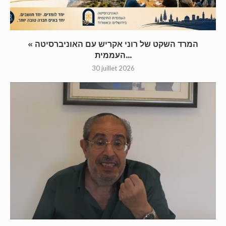
« המרד השקט של רוני אקריש עם האוניברסיטה
העממית...
30 juillet 2026