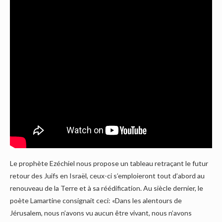
Le prophète Ezéchiel nous propose un tableau retraçant le futur
retour des Juifs en Israël, ceux-ci s’emploieront tout d’abord au
renouveau de la Terre et à sa réédification. Au siècle dernier, le
poète Lamartine consignait ceci: «Dans les alentours de
Jérusalem, nous n’avons vu aucun être vivant, nous n’avons