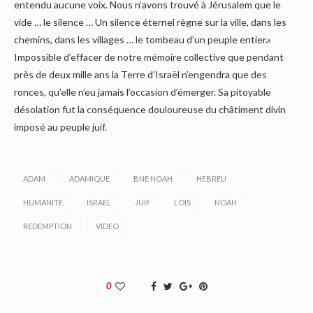
entendu aucune voix. Nous n’avons trouvé à Jérusalem que le
vide … le silence … Un silence éternel règne sur la ville, dans les
chemins, dans les villages … le tombeau d’un peuple entier.»
Impossible d’effacer de notre mémoire collective que pendant
près de deux mille ans la Terre d’Israël n’engendra que des
ronces, qu’elle n’eu jamais l’occasion d’émerger. Sa pitoyable
désolation fut la conséquence douloureuse du châtiment divin
imposé au peuple juif.
ADAM
ADAMIQUE
BNE NOAH
HEBREU
HUMANITE
ISRAEL
JUIF
LOIS
NOAH
REDEMPTION
VIDEO
0