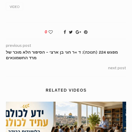
VIDEO
0
previous post
מפגש 224 (חנוכה): ד »ר חגי בן ארצי – הסיפור הלא מוכר של
מרד החשמונאים
next post
RELATED VIDEOS