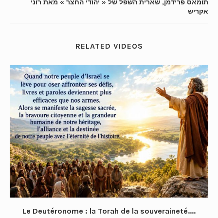
תומאס פרידמן, שארית השפל של « יהודי החצר » מאת רוני
אקריש
RELATED VIDEOS
Le Deutéronome : la Torah de la souveraineté....