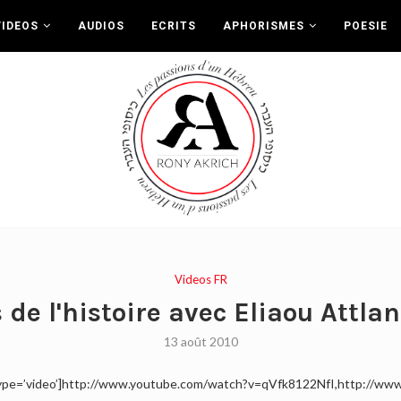
VIDEOS
AUDIOS
ECRITS
APHORISMES
POESIE
Videos FR
 de l'histoire avec Eliaou Attl
13 août 2010
20′ type=’video’]http://www.youtube.com/watch?v=qVfk8122NfI,http:/