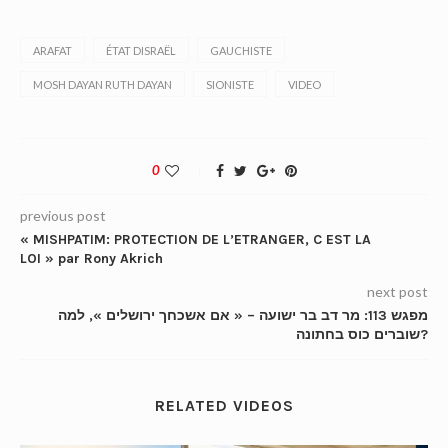
ARAFAT
ÉTAT DISRAËL
GAUCHISTE
MOSH DAYAN RUTH DAYAN
SIONISTE
VIDEO
0
previous post
« MISHPATIM: PROTECTION DE L’ETRANGER, C EST LA
LOI » par Rony Akrich
next post
מפגש 113: מר דב בר ישועה – « אם אשכחך ירושלים », למה
שוברים כוס בחתונה?
RELATED VIDEOS