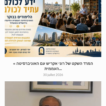
« המרד השקט של רוני אקריש עם האוניברסיטה
העממית...
30 juillet 2026