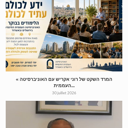
« המרד השקט של רוני אקריש עם האוניברסיטה
העממית...
30 juillet 2026