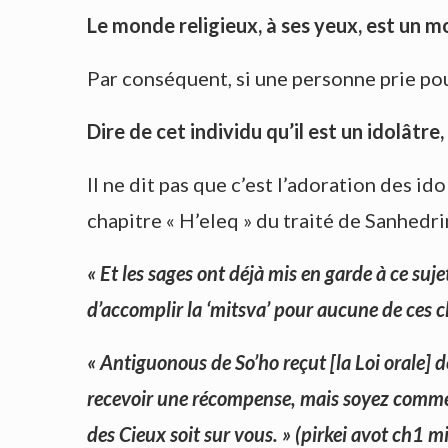
Le monde religieux, à ses yeux, est un m
Par conséquent, si une personne prie pour
Dire de
cet individu
qu’il est un idolâtre
Il ne dit pas que c’est l’adoration des i
chapitre « H’eleq » du traité de Sanhedri
« Et les sages ont déjà mis en garde à ce suj
d’accomplir la ‘mitsva’ pour aucune de ces 
« Antiguonous de So’ho reçut [la Loi orale] d
recevoir une récompense, mais soyez comme d
des Cieux soit sur vous. » (pirkei avot ch1 m