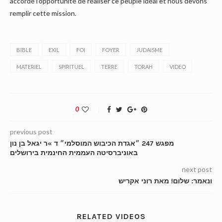
accordé l’opportunité de réaliser ce peuple idéal et nous devons
remplir cette mission.
BIBLE
EXIL
FOI
FOYER
JUDAISME
MATERIEL
SPIRITUEL
TERRE
TORAH
VIDEO
0
previous post
מפגש 247 ״אגדת הכיבוש המוסלמי״ ד »ר יגאל בן נון
באוניברסיטה העממית החינמית בירושלים
next post
ונאמר: שלום! מאת רוני אקריש
RELATED VIDEOS