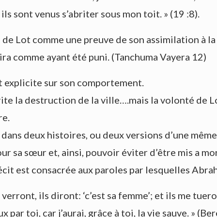
ils sont venus s’abriter sous mon toit. » (19 :8).
e de Lot comme une preuve de son assimilation à l
rira comme ayant été puni. (Tanchuma Vayera 12)
t explicite sur son comportement.
 la destruction de la ville….mais la volonté de Lot
re.
dans deux histoires, ou deux versions d’une même
r sa sœur et, ainsi, pouvoir éviter d’être mis a mor
écit est consacrée aux paroles par lesquelles Abra
verront, ils diront: ‘c’est sa femme’; et ils me tueron
 par toi, car j’aurai, grâce à toi, la vie sauve. » (B