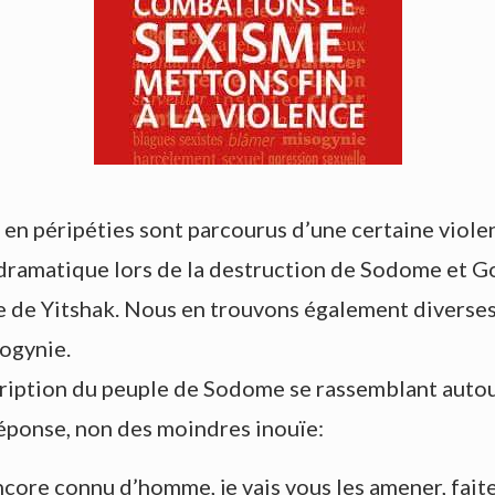
en péripéties sont parcourus d’une certaine viole
 dramatique lors de la destruction de Sodome et G
re de Yitshak. Nous en trouvons également diverses 
ogynie.
cription du peuple de Sodome se rassemblant autour
 réponse, non des moindres inouïe:
 encore connu d’homme, je vais vous les amener, fai