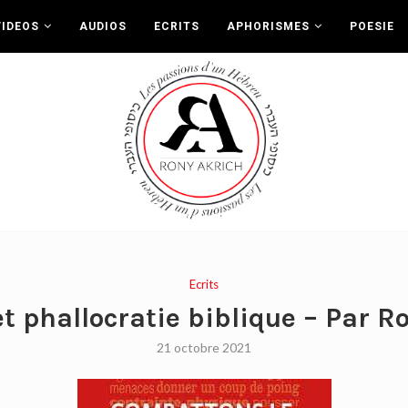
VIDEOS
AUDIOS
ECRITS
APHORISMES
POESIE
Ecrits
et phallocratie biblique – Par R
21 octobre 2021