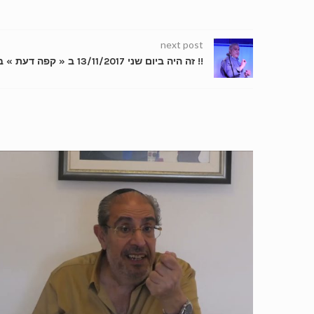
next post
זה היה ביום שני 13/11/2017 ב « קפה דעת » בירושלים עם פר’ גיל עצמון !!