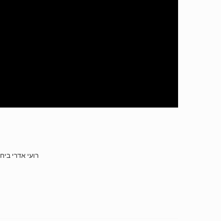
רועי אדרי ביח