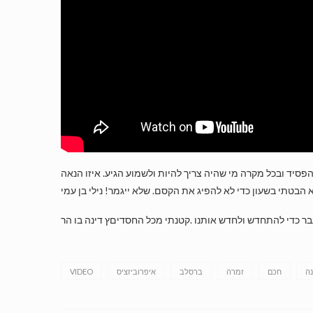
 הבטתי בשעון כדי לא להפיג את הקסם. שלא ייגמר! נילי בן עמי
עבר כדי להתחדש ולחדש אותנו .קטנתי מכל החסדיםץ דינה בו הר
VIDEO
איפרוביזציס
ברסלב
זמרה
חכם
נה