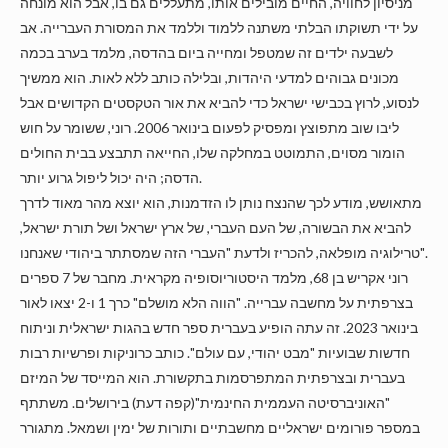
מניסיון לחוויה, החיים מובילים אותו, מתעללים גם בו, אבל הוא מונחה
על ידי תשוקתו הבלתי משתנה ללמוד וללמד את המסורת העברייה. אב
לשבעה ילדים זה שמטפל ומחייה ביום בהדסה, מלמד בערב בכמה
מכונים גבוהים למדעי היהדות, ובלילה כותב ללא לאות. הוא ממשיך
לנסוע, לרוץ בכבישי ישראל כדי להביא את אור הטקסטים הקדושים אבל
ליבו שוב מתפוצץ ומפסיק לפעום בינואר 2006. רוני, ששומר על חוש
הומור מסוים, התמוטט במחלקה שלו, החייאה תתבצע בבית החולים
הדסה; היה יכול ליפול גרוע יותר.
מתאושש, מודע לכך שהנצח נותן לו הזדמנות, הוא יוצא מהר מאוד לדרך
להביא את הבשורה, של העם העברי, של ארץ ישראל ושל תורת ישראל,
טרילוגיה מופלאה, להכריז ולדעת "העברי הזה שמסתתר ביהודי שאנחנו".
רוני אקריש בן 68, מלמד היסטוריוסופיה מקראית. מחבר של 7 ספרים
בצרפתית על מחשבה עברייה. "הווה הלא מושלם" כרך 1 ו-2 יצאו לאור
בינואר 2023. זה עתה הופיע בעברית ספר חדש בהגות ישראלית וניתוח
חדשות שבועיות "מבט יהודי, עם עולם". כותב כרוניקות ופרשיות רבות
בעברית ובצרפתית המתפרסמות בתקשורת. הוא המייסד של המיזם
"האוניברסיטה העממית החינמית"(קפה דעת) בירושלים. משתתף
במספר פורומים ישראליים מחשבתיים ותורות של ימין ושמאל. מתגורר