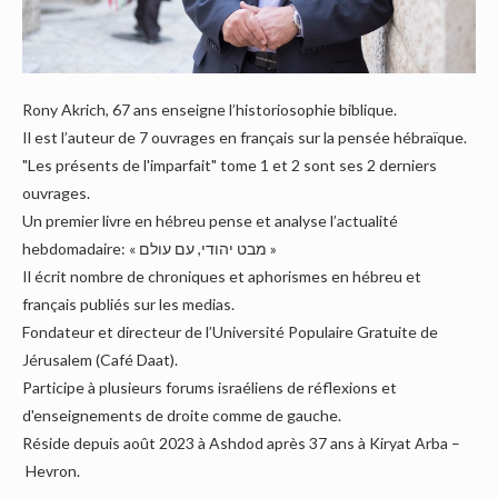
Rony Akrich, 67 ans enseigne l’historiosophie biblique.
Il est l’auteur de 7 ouvrages en français sur la pensée hébraïque.
"Les présents de l'imparfait" tome 1 et 2 sont ses 2 derniers
ouvrages.
Un premier livre en hébreu pense et analyse l’actualité
hebdomadaire: « מבט יהודי, עם עולם »
Il écrit nombre de chroniques et aphorismes en hébreu et
français publiés sur les medias.
Fondateur et directeur de l’Université Populaire Gratuite de
Jérusalem (Café Daat).
Participe à plusieurs forums israéliens de réflexions et
d'enseignements de droite comme de gauche.
Réside depuis août 2023 à Ashdod après 37 ans à Kiryat Arba –
Hevron.