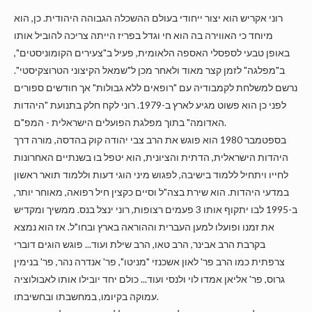
רוני אקריש הוא יצור ייחודי בעולם ההשכלה הגבוהה היהודית. כן, הוא
מיוחד כי האווירה בה הוא חי וגדל בפריז הייתה צריכה להוביל אותו
באופן טבעי לספסלי האספה הלאומית, פעיל ב"צעירים הקומוניסטים",
ב"מפלגה" לזמן קצר מאוד ולאחר מכן ל"שמאל הקיצוני הטרוצקיסטי".
נרשם למשלחת לקמבודיה עם "רופאים ללא גבולות" אך חודשים ספורים
לפני כן הוא פשוט מגיע לארץ ב-1979. רוני לקח חלק בתנועת "היהדות
האדומה" בתוך מפלגת הפועלים הישראלית - המפ"ם.
בספטמבר 1980 הוא פוגש את הרב צבי יהודה קוק בהדסה, מורה דרך
היהדות הישראלית, הדתית והציונית, הוא יטפל בו בשנתיים האחרונות
לחייו ויתחיל ללמוד בישיבה, לפגוש מיני הוגי דעות וללמוד תואר ראשון
במדעי היהדות. הוא שירת בצה"ל וסיים כקצין חיל רפואה, מאוחר יותר,
ב-1995 לבו יתקוף אותו 3 פעמים רצופות, רוני ינצל בנס. ממשיך ומקדיש
את זמנו ופועלו למען העברית וההוראה בארץ ובחו"ל. אז הוא נמצא
בקרבת הרב אבינר, הרב טאו, הרב שילת ועוד... פוגש הוגים דוברי
צרפתית כמו הרב פר' לאון אשכנזי "מניטו", פר' אנדרה נהר, פר' בנימין
גרוס, פר' אליאן אמדו לוי ולנסי ועוד... כולם יחד יובילו אותו לאבולוציה
עמוקה בקיומו, במחשבתו ובחשיבתו.