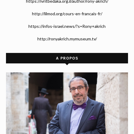
https://ivritbedaka.org.il/author/rony-akrich/
http://lilmod.org/cours-en-francais-fr/
https://infos-israel.news/?s=Rony+akrich
http://ronyakrich.mymuseum.tv/
A PROPOS