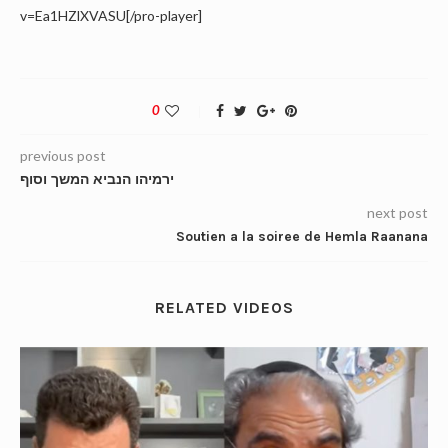
v=Ea1HZlXVASU[/pro-player]
0
previous post
ירמיהו הנביא המשך וסוף
next post
Soutien a la soiree de Hemla Raanana
RELATED VIDEOS