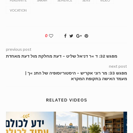
PERENNITE
SARAH
SEMENCE
SENS
VIDEO
VOCATION
0
previous post
מפגש 32: ד »ר דניאל שליט – דעת מחלקת מול דעת מאחדת
next post
מפגש 33: מר רוני אקריש – היסטוריוסופיה של התנ »ך |
מעמד האישה בתקופת המקרא
RELATED VIDEOS