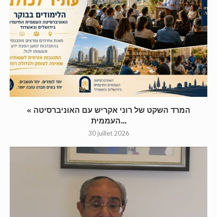
« המרד השקט של רוני אקריש עם האוניברסיטה
העממית...
30 juillet 2026