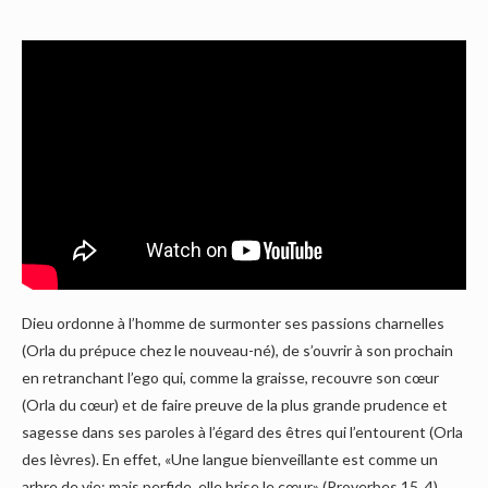
Dieu ordonne à l’homme de surmonter ses passions charnelles
(Orla du prépuce chez le nouveau-né), de s’ouvrir à son prochain
en retranchant l’ego qui, comme la graisse, recouvre son cœur
(Orla du cœur) et de faire preuve de la plus grande prudence et
sagesse dans ses paroles à l’égard des êtres qui l’entourent (Orla
des lèvres). En effet, «Une langue bienveillante est comme un
arbre de vie; mais perfide, elle brise le cœur» (Proverbes 15, 4).