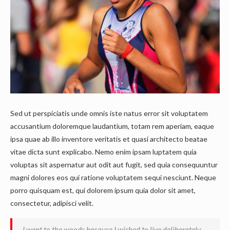
Sed ut perspiciatis unde omnis iste natus error sit voluptatem
accusantium doloremque laudantium, totam rem aperiam, eaque
ipsa quae ab illo inventore veritatis et quasi architecto beatae
vitae dicta sunt explicabo. Nemo enim ipsam luptatem quia
voluptas sit aspernatur aut odit aut fugit, sed quia consequuntur
magni dolores eos qui ratione voluptatem sequi nesciunt. Neque
porro quisquam est, qui dolorem ipsum quia dolor sit amet,
consectetur, adipisci velit.
I went to the woods because I wished to live deliberately,