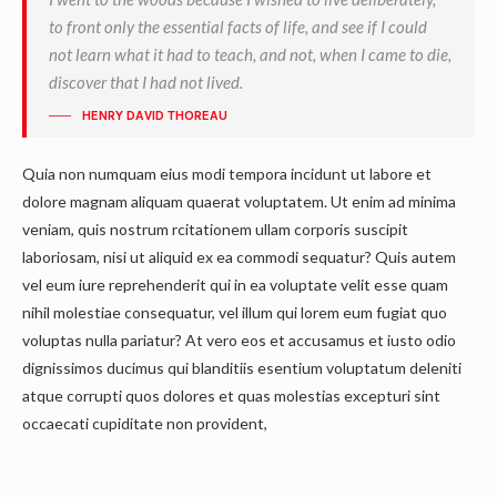
to front only the essential facts of life, and see if I could
not learn what it had to teach, and not, when I came to die,
discover that I had not lived.
HENRY DAVID THOREAU
Quia non numquam eius modi tempora incidunt ut labore et
dolore magnam aliquam quaerat voluptatem. Ut enim ad minima
veniam, quis nostrum rcitationem ullam corporis suscipit
laboriosam, nisi ut aliquid ex ea commodi sequatur? Quis autem
vel eum iure reprehenderit qui in ea voluptate velit esse quam
nihil molestiae consequatur, vel illum qui lorem eum fugiat quo
voluptas nulla pariatur? At vero eos et accusamus et iusto odio
dignissimos ducimus qui blanditiis esentium voluptatum deleniti
atque corrupti quos dolores et quas molestias excepturi sint
occaecati cupiditate non provident,