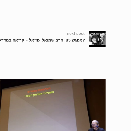
next post
מפגש 85: הרב שמואל עוזיאל – קריאה במדרש ואגדות הש »ס | חירות? זהות?