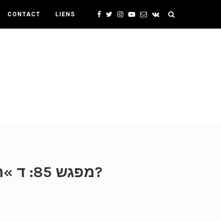
CONTACT
LIENS
מפגש 85: ד »ר יושי פרג’ון – האמנם כתב רש »י את פירוש רש »י?