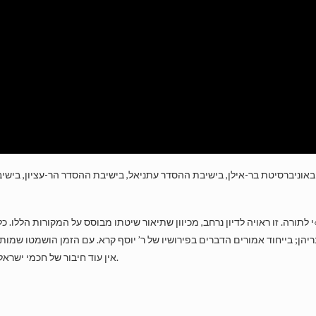
 באוניברסיטת בר-אילן, בישיבת ההסדר עתניאל, בישיבת ההסדר הר-עציון, בישי
תורה. זו ראויה לדיון נרחב, מכיוון שתיאור שיטתו מבוסס על המקורות הללו. כל
ן; בייחוד אמורים הדברים בפירושיו של ר’ יוסף קרא. עם הזמן הושמטו שמות הח
אין עוד חיבור של חכמי ישראל בימי-הביניים ששאלת נוסחו כה מוטלת בספק ושנויה במחלוקת.