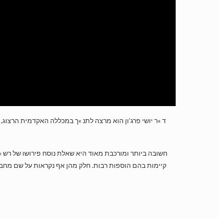
ד »ר יושי פרג’ון הוא מרצה לתנ »ך במכללה האקדמית הרצוג,
חשובה ביותר ומורכבת מאוד היא שאלת נוסח פירושו של רש »י ל
קיימות בהם הוספות רבות. חלק מהן אף נקראות על שם מחבריה