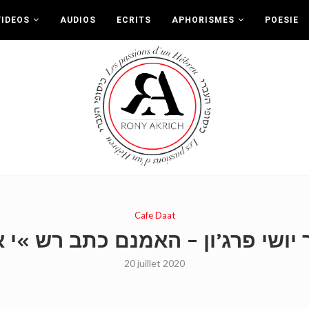
VIDEOS
AUDIOS
ECRITS
APHORISMES
POESIE
Cafe Daat
20 juillet 2020