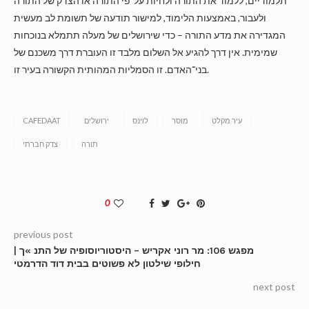
תלמודיים, ללמוד את התורה ולחיות על־פי התורה או הצדק של התורה
ולעבור, באמצעות הלימוד, למישור תודעה של תשומת לב מעשית
המגדירה את מדע התורה – כדי שירושלים של מעלה תתמלא בנוכחות
שמימית. אין דרך להגיע אל השלום מלבד זו העוברת דרך משכנם של
בני־האדם. זו הסמליות המהותית הקשורה בעיר זו.
עיר מקלט
מוסר
לוינס
ירושלים
CAFEDAAT
תורה
צדק חברתי
0
previous post
מפגש 106: מר רוני אקריש – היסטוריוסופיה של התנ »ך |
חילופי שילטון לא פשוטים בבית דוד הדרמטי
next post