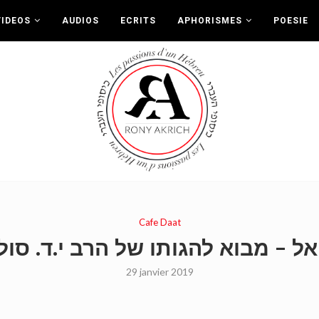
VIDEOS
AUDIOS
ECRITS
APHORISMES
POESIE
Cafe Daat
29 janvier 2019