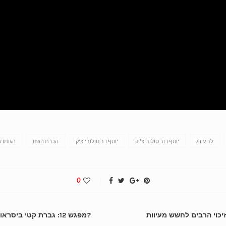
לב עורג
יוסף דוב סולוביצ'יק
יוסף דב סולובי'ציק
הכרת השם
הגותו ש
0
ין זיכוי הרבים לחשש מעיוות
מפגש 12: גברת קטי ביסראור אייאש – האם יש פיתרון לעיגון ולמסורבות גט?