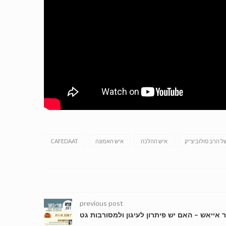
ל הרב סולוביצ'יק
איש ההלכה
איש האמונה
CAFEDAAT
previous post