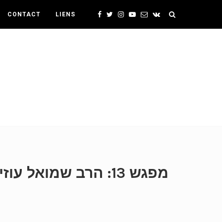
CONTACT
LIENS
מפגש 13: הרב שמואל עוזיאל – מבוא להגותו של הרב י.ד. סולובייצ’יק | חוויה מול השגה