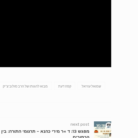
שמואל עוזיאל
קפה דעת
מבוא להגותו של הרב סולוביצ'יק
next post
מפגש 13: ד »ר מירי כהנא – תרגומי התורה: ב
הכתובים