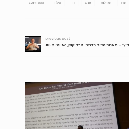
מום
מגבלות
חרש
דוד
אילם
CAFEDAAT
previous post