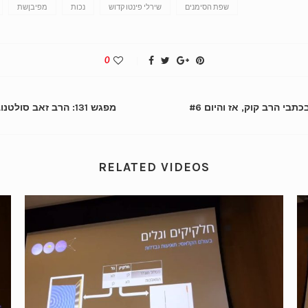
שפת הסימנים
שירלי פינטו קדוש
נכות
מפיבןשת
0
מפגש 131: הרב זאב סולטנוביץ’ – מאמר הדור בכתבי הרב קוק, אז והיום #5
RELATED VIDEOS