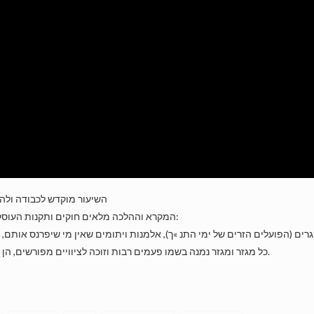
השיעור מוקדש לכבודה ולה
המקרא וההלכה מלאים חוקים ותקנות העוסקים בהגנה וסעד למגזרים מוחלשים מבחינה חברתית או כלכלית:
עניים, ואף בני שבט לוי שאין להם נחלה משלהם.
כל מגזר ומגזר נמנה בשמו פעמים רבות וזוכה לציוויים מפורשים, הן לגבי הקשיים שאסור להערים עליו והן לגבי העזרה שצריך לתת לו.