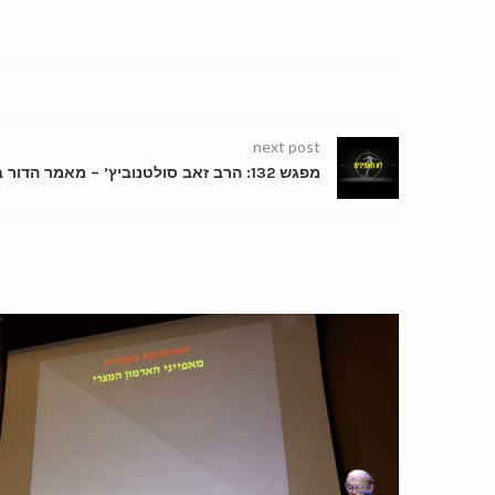
next post
מפגש 132: הרב זאב סולטנוביץ’ – מאמר הדור בכתבי הרב קוק, אז והיום #6