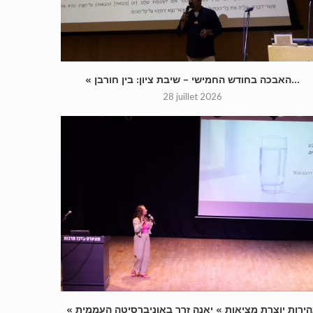
« האבכה בחודש החמישי – שיבת ציון: בין חורבן...
28 juillet 2026
« בהירות יוצרת מציאות » יאנה זרך באוניברסיטה העממית