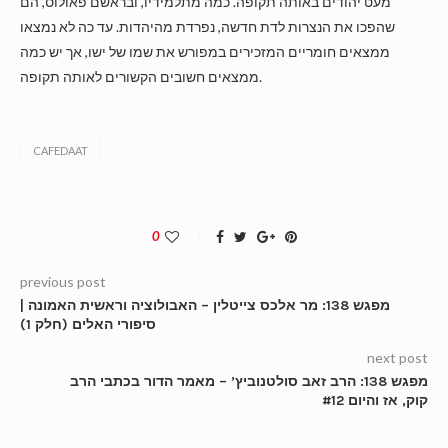
מעט יהודים באותה תקופה. כמה מתלמידיו, ובראשם פאולוס, הם
שהפכו את הנצרות לדת חדשה, נפרדת מהיהדות. עד כה לא נמצאו
ממצאים חומריים המזכירים במפורש את שמו של ישו, אך יש כמה
ממצאים חשובים הקשורים לאותה תקופה.
CAFEDAAT
0
previous post
מפגש 138: מר אלכס צייטלין – האבולוציה וראשית האמונה |
סיפורי האלים (חלק 1)
next post
מפגש 138: הרב זאב סולטנוביץ’ – מאמר הדור בכתבי הרב
קוק, אז והיום #12