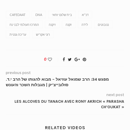
דנ''א
בית שלום יוחאי
DNA
CAFEDAAT
ננובוטים
לידה
זקנה
זיקנה
המרכז העולמי לבני נח
רוני אקריש
עריכה גנטית
0
previous post
מפגש 34: הרב שמואל עוזיאל – מבוא להגותו של הרב י.ד.
סולובייצ’יק | מגבלות השכר והעונש
next post
LES ALCOVES DU TANACH AVEC RONY AKRICH « PARASHA
CH’OUKAT »
RELATED VIDEOS