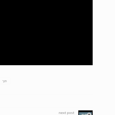
תנך
next post