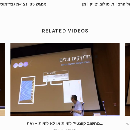
של הרב י.ד. סולובייצ’יק | מן
מפגש 35: נצ »מ (ב
RELATED VIDEOS
מחשוב קוונטי? להיות או לא להיות – זאת...