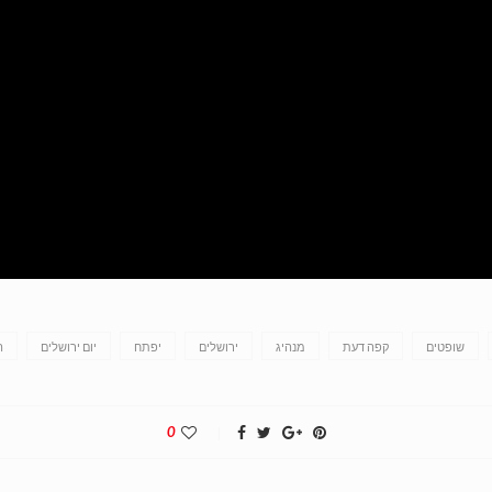
שופטים
קפה דעת
מנהיג
ירושלים
יפתח
יום ירושלים
ה
0