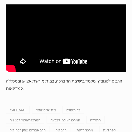
הרב סולטנוביץ’ מלמד בישיבת הר ברכה, בבית מורשת אצ »ג ובמכללה
למדינאות.
ברית עולם
בית שלום יוחאי
CAFEDAAT
הראי''ה
המרכז העולמי לבני נח
המרכז העולמי לבני נוח
קפה דעת
מרכזי הדעת
הרב קוק
הרב אברהם יצחק הכהן קוק