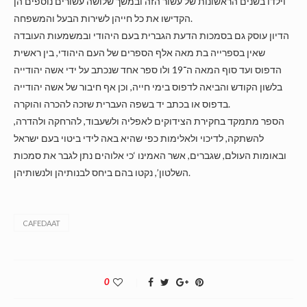
וילדו בשנים הראשונות של עשור הזה ובמשך שלושה עשורים נוספים הן
הקדישו את כל חייהן לשירות הבעל והמשפחה.
הדיון עוסק גם בסמכות הדעת הגברית בעם היהודי ובמשמעות העובדה
שאין בספרייה בת מאה אלף הספרים של העם היהודי, בין ראשית
הדפוס ועד סוף המאה ה־19 ולו ספר אחד שנכתב על ידי אשה יהודייה
בלשון הקודש והביאה לדפוס בימי חייה, וכן אף חיבור של אשה יהודייה
בדפוס או בכתב יד בשפה העברית שזכה להכרה והוקרה.
הספר מתמקד בחקירת הצידוקים לאפליה ולשעבוד, להרחקה ולהדרה,
להשתקה, לדיכוי ולאלימות כפי שהיא באה לידי ביטוי בעם ישראל
ובאומות העולם, שגברים, אשר האמינו ‘כי אלוהים נתן לגבר את סמכות
השלטון’, נקטו בהם ביחס לבנותיהן ולנשותיהן.
CAFEDAAT
0