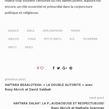
réalité trop souvent censurée où ces dames jouent, aujourd’hui
encore, un rôle essentiel et primordial dans la conjoncture
politique et religieuse.
AUDACE
BIBLE
EXPLORATEURS
FEMME
JERICHO
JOSUE
PETITE VERTU
ROI
TROMPERIE
VERTU
VIDEO
0
previous post
HAFTARA BEAALOTEHA: « LA DOUBLE AUTORITE » avec
Rony Akrich et David Sabbah
next post
HAFTARA SHLAH’: LA P…AUDACIEUSE ET RESPECTUEUSE!
Rony Akrich et Nathalie Szerman