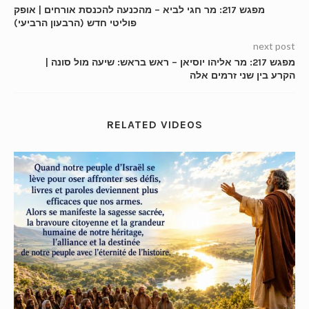
מפגש 217: מר חגי לביא – מהכנעה להכנסת אורחים | אופק
פוליטי חדש (הרבעון הרביעי)
next post
מפגש 217: מר אליהו יוסיאן – ראש בראש: שיעה מול סונה |
הקרע בין שני זרמים אלה
RELATED VIDEOS