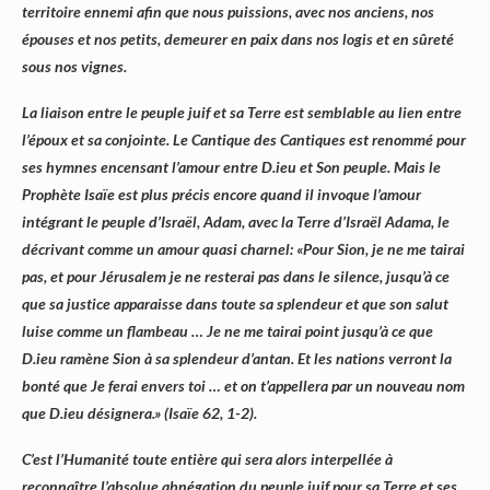
territoire ennemi afin que nous puissions, avec nos anciens, nos
épouses et nos petits, demeurer en paix dans nos logis et en sûreté
sous nos vignes.
La liaison entre le peuple juif et sa Terre est semblable au lien entre
l’époux et sa conjointe. Le Cantique des Cantiques est renommé pour
ses hymnes encensant l’amour entre D.ieu et Son peuple. Mais le
Prophète Isaïe est plus précis encore quand il invoque l’amour
intégrant le peuple d’Israël, Adam, avec la Terre d’Israël Adama, le
décrivant comme un amour quasi charnel: «Pour Sion, je ne me tairai
pas, et pour Jérusalem je ne resterai pas dans le silence, jusqu’à ce
que sa justice apparaisse dans toute sa splendeur et que son salut
luise comme un flambeau … Je ne me tairai point jusqu’à ce que
D.ieu ramène Sion à sa splendeur d’antan. Et les nations verront la
bonté que Je ferai envers toi … et on t’appellera par un nouveau nom
que D.ieu désignera.» (Isaïe 62, 1-2).
C’est l’Humanité toute entière qui sera alors interpellée à
reconnaître l’absolue abnégation du peuple juif pour sa Terre et ses