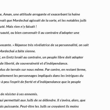
, Aman, une attitude arrogante et exacerbant la haine
ait que Mordechaï agissait de la sorte, et les notables juifs
é. Mais rien n’y faisait !
cruauté, ou bien convenait-il au contraire d’adopter une
ocante. » Réponse très révélatrice de sa personnalité, on sait
Mordechaï a faite sienne.
, en Eretz Israël au contraire, un peuple libre doit adopter
t de liberté, de souveraineté et d’indépendance.
 plus de terrain sur nous même. Par contre, en restant ferme,
parfaitement les personnages impliqués dans les intrigues du
 à peu l’esprit de fierté et d’indépendance que le peuple
 de résister à ses ennemis.
i permettait aux Juifs de se défendre. Il s’avéra, alors, que
ais puissante. Peut-être les Juifs se croyaient ils moins