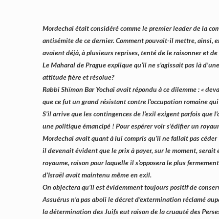
Mordechaï était considéré comme le premier leader de la co
antisémite de ce dernier. Comment pouvait-il mettre, ainsi, e
avaient déjà, à plusieurs reprises, tenté de le raisonner et d
Le Maharal de Prague explique qu’il ne s’agissait pas là d’une
attitude fière et résolue?
Rabbi Shïmon Bar Yochaï avait répondu à ce dilemme : « devant
que ce fut un grand résistant contre l’occupation romaine qui
S’il arrive que les contingences de l’exil exigent parfois que 
une politique émancipé ! Pour espérer voir s’édifier un royau
Mordechaï avait quant à lui compris qu’il ne fallait pas céder
il devenait évident que le prix à payer, sur le moment, serait
royaume, raison pour laquelle il s’opposera le plus fermement 
d’Israël avait maintenu même en exil.
On objectera qu’il est évidemment toujours positif de conserve
Assuérus n’a pas aboli le décret d’extermination réclamé aupar
la détermination des Juifs eut raison de la cruauté des Perses.