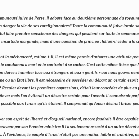
mmunauté juive de Perse. Il adopte face au deuxième personnage du royaume
n danger la vie de ses coreligionnaires? Toute la communauté juive locale sav
e lui faire prendre conscience des dangers qui pesaient sur toute la communaut
 incartade marginale, mais d’une question de principe : fallait-il céder à la 
 la méchanceté, estime-t-il, il est même permis d’arborer une attitude prov
 le condamna a mort et le contraint à se cacher. C’est cette même thèse que 
l’on doive s’humilier face aux étrangers et aux « gentils » qui nous gouvernent
me ou un Etat libre, il est nécessaire de posséder au départ un certain espri
 ! Reculer devant les premières oppressions, c’était leur concéder de plus en
 élever mais l’on éviterait un désastre certain pour l’avenir. Il connaissait 
possible aux tyrans qu’ils étaient. Il comprenait qu’Aman désirait briser peu
r son esprit de liberté et d’orgueil national, encore faudrait-il être capable
avant par son Premier ministre: il l’a seulement associé à un autre décret qu
 À l’évidence, le peuple d’Israël n’était pas une nation faible et craintive, m