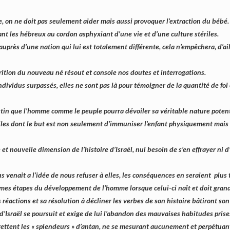
e, on ne doit pas seulement aider mais aussi provoquer l’extraction du bébé.
nt les hébreux au cordon asphyxiant d’une vie et d’une culture stériles.
uprès d’une nation qui lui est totalement différente, cela n’empêchera, d’ai
ition du nouveau né résout et console nos doutes et interrogations.
ividus surpassés, elles ne sont pas là pour témoigner de la quantité de foi
tin que l’homme comme le peuple pourra dévoiler sa véritable nature potent
es dont le but est non seulement d’immuniser l’enfant physiquement mais au
 et nouvelle dimension de l’histoire d’Israël, nul besoin de s’en effrayer ni d
 venait a l’idée de nous refuser à elles, les conséquences en seraient plus t
êmes étapes du développement de l’homme lorsque celui-ci naît et doit grand
éactions et sa résolution à décliner les verbes de son histoire bâtiront son
 d’Israël se poursuit et exige de lui l’abandon des mauvaises habitudes prise
grettent les « splendeurs » d’antan, ne se mesurant aucunement et perpétuan