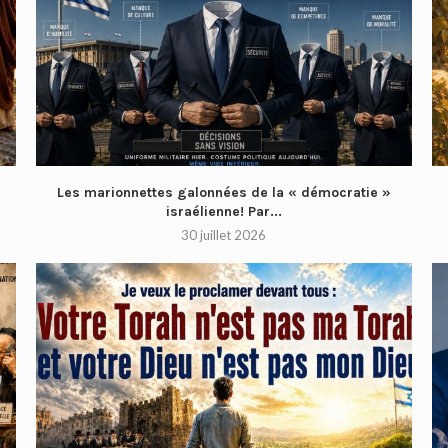
Les marionnettes galonnées de la « démocratie »
israélienne! Par...
30 juillet 2026