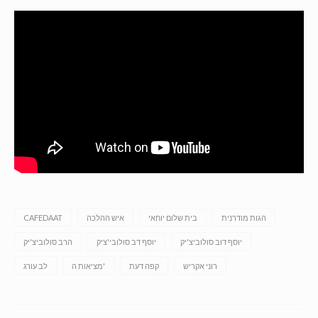
הגות מודרנית
בית שלום יוחאי
איש ההלכה
CAFEDAAT
יוסף דוב סולוביצ'יק
יוסף דב סולובי'ציק
הרב סולוביצ'יק
רוני אקריש
קפה דעת
מציאות ה'
לב עורג