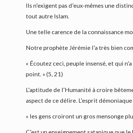
Ils n’exigent pas d’eux-mêmes une disti
tout autre Islam.
Une telle carence de la connaissance mora
Notre prophète Jérémie l’a très bien comp
« Écoutez ceci, peuple insensé, et qui n’a
point. » (5, 21)
L’aptitude de l’Humanité à croire bêteme
aspect de ce délire. L’esprit démoniaqu
« les gens croiront un gros mensonge plus 
C’est un enseignement satanique que le h