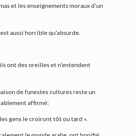
hamas et les enseignements moraux d’un
 est aussi horrible qu’absurde.
ils ont des oreilles et n’entendent
naison de funestes cultures reste un
tablement affirmé:
es gens le croiront tôt ou tard ».
éralement le monde arabe, ont bonifié.