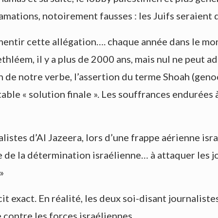
mations, notoirement fausses : les Juifs seraient d
émentir cette allégation…. chaque année dans le mo
ethléem, il y a plus de 2000 ans, mais nul ne peut a
n de notre verbe, l’assertion du terme Shoah (gen
able « solution finale ». Les souffrances endurées 
istes d’Al Jazeera, lors d’une frappe aérienne isr
te de la détermination israélienne… à attaquer les j
»
cit exact. En réalité, les deux soi-disant journalis
 contre les forces israéliennes.