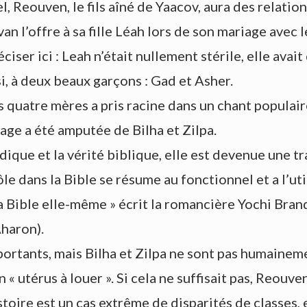
, Reouven, le fils aîné de Yaacov, aura des relation
avan l’offre à sa fille Léah lors de son mariage avec
éciser ici : Leah n’était nullement stérile, elle avai
si, à deux beaux garçons : Gad et Asher.
es quatre mères a pris racine dans un chant popula
age a été amputée de Bilha et Zilpa.
ique et la vérité biblique, elle est devenue une tr
ôle dans la Bible se résume au fonctionnel et a l’uti
Bible elle-même » écrit la romancière Yochi Brande
haron).
ortants, mais Bilha et Zilpa ne sont pas humainem
utérus à louer ». Si cela ne suffisait pas, Reouven,
oire est un cas extrême de disparités de classes, 