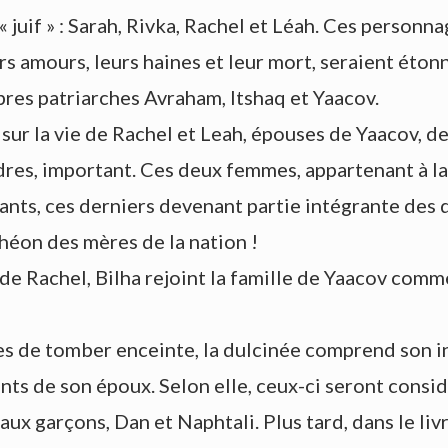
juif » : Sarah, Rivka, Rachel et Léah. Ces personna
leurs amours, leurs haines et leur mort, seraient é
èbres patriarches Avraham, Itshaq et Yaacov.
sur la vie de Rachel et Leah, épouses de Yaacov, 
res, important. Ces deux femmes, appartenant à la f
nts, ces derniers devenant partie intégrante des d
théon des mères de la nation !
 de Rachel, Bilha rejoint la famille de Yaacov comme
 de tomber enceinte, la dulcinée comprend son infe
s de son époux. Selon elle, ceux-ci seront consi
ux garçons, Dan et Naphtali. Plus tard, dans le liv