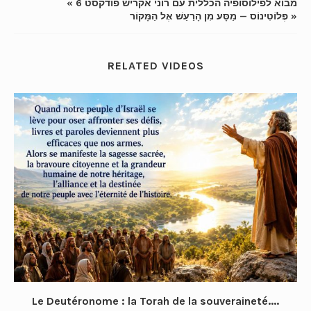
« מבוא לפילוסופיה הכללית עם רוני אקריש פודקסט 6
« פְּלוֹטִינוֹס — מַסָּע מִן הָרַעַשׁ אֶל הַמָּקוֹר
RELATED VIDEOS
Le Deutéronome : la Torah de la souveraineté....